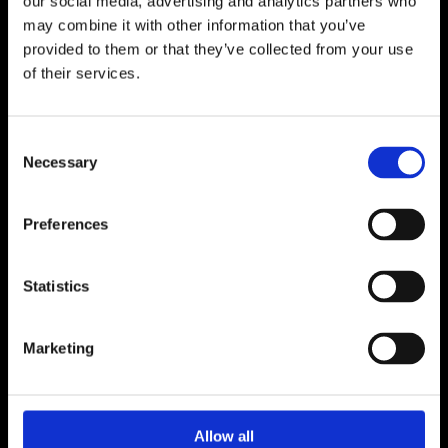
our social media, advertising and analytics partners who
may combine it with other information that you’ve
Schloßstr. 10
17039 Woggersin
provided to them or that they’ve collected from your use
of their services.
Kontakt:
0395-5443162
Consent
Necessary
Selection
info@dach-preuss.de
Preferences
oder nutzen Sie unser Kontaktforumlar
Unsere Facebookseite
Statistics
Marketing
Unser Arbeitsbereich:
Allow all