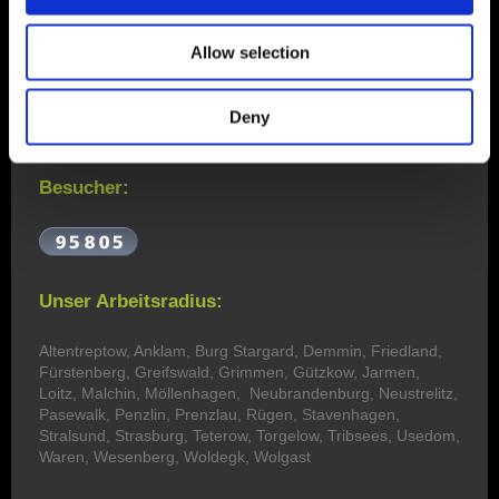
-Dachdecker
Allow selection
-Dachklempner
-Fassaden
-Gebäudeabdichtungungen
-Zimmermann
Deny
-Tockenbau
Besucher:
Unser Arbeitsradius:
Altentreptow, Anklam, Burg Stargard, Demmin, Friedland,
Fürstenberg, Greifswald, Grimmen, Gützkow, Jarmen,
Loitz, Malchin, Möllenhagen, Neubrandenburg, Neustrelitz,
Pasewalk, Penzlin, Prenzlau, Rügen, Stavenhagen,
Stralsund, Strasburg, Teterow, Torgelow, Tribsees, Usedom,
Waren, Wesenberg, Woldegk, Wolgast